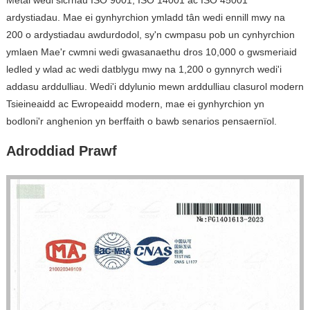
ardystiadau. Mae ei gynhyrchion ymladd tân wedi ennill mwy na
200 o ardystiadau awdurdodol, sy'n cwmpasu pob un cynhyrchion
ymlaen Mae'r cwmni wedi gwasanaethu dros 10,000 o gwsmeriaid
ledled y wlad ac wedi datblygu mwy na 1,200 o gynnyrch wedi'i
addasu arddulliau. Wedi'i ddylunio mewn arddulliau clasurol modern
Tsieineaidd ac Ewropeaidd modern, mae ei gynhyrchion yn
bodloni'r anghenion yn berffaith o bawb senarios pensaernïol.
Adroddiad Prawf