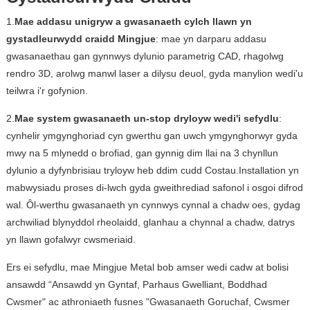
1.
Mae addasu unigryw a gwasanaeth cylch llawn yn
gystadleurwydd craidd Mingjue
: mae yn darparu addasu
gwasanaethau gan gynnwys dylunio parametrig CAD, rhagolwg
rendro 3D, arolwg manwl laser a dilysu deuol, gyda manylion wedi'u
teilwra i'r gofynion.
2.
Mae system gwasanaeth un-stop dryloyw wedi'i sefydlu
:
cynhelir ymgynghoriad cyn gwerthu gan uwch ymgynghorwyr gyda
mwy na 5 mlynedd o brofiad, gan gynnig dim llai na 3 chynllun
dylunio a dyfynbrisiau tryloyw heb ddim cudd Costau.Installation yn
mabwysiadu proses di-lwch gyda gweithrediad safonol i osgoi difrod
wal. Ôl-werthu gwasanaeth yn cynnwys cynnal a chadw oes, gydag
archwiliad blynyddol rheolaidd, glanhau a chynnal a chadw, datrys
yn llawn gofalwyr cwsmeriaid.
Ers ei sefydlu, mae Mingjue Metal bob amser wedi cadw at bolisi
ansawdd “Ansawdd yn Gyntaf, Parhaus Gwelliant, Boddhad
Cwsmer" ac athroniaeth fusnes "Gwasanaeth Goruchaf, Cwsmer