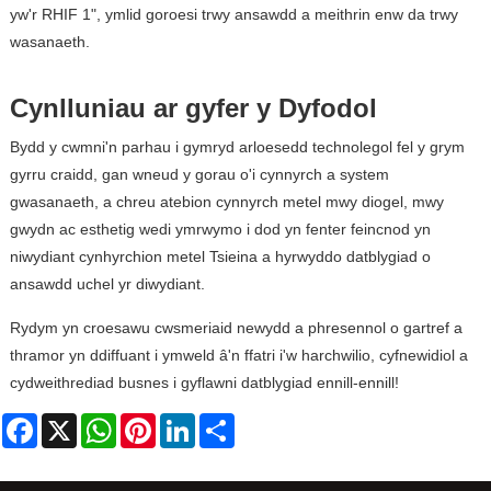
yw'r RHIF 1", ymlid goroesi trwy ansawdd a meithrin enw da trwy
wasanaeth.
Cynlluniau ar gyfer y Dyfodol
Bydd y cwmni'n parhau i gymryd arloesedd technolegol fel y grym
gyrru craidd, gan wneud y gorau o'i cynnyrch a system
gwasanaeth, a chreu atebion cynnyrch metel mwy diogel, mwy
gwydn ac esthetig wedi ymrwymo i dod yn fenter feincnod yn
niwydiant cynhyrchion metel Tsieina a hyrwyddo datblygiad o
ansawdd uchel yr diwydiant.
Rydym yn croesawu cwsmeriaid newydd a phresennol o gartref a
thramor yn ddiffuant i ymweld â'n ffatri i'w harchwilio, cyfnewidiol a
cydweithrediad busnes i gyflawni datblygiad ennill-ennill!
Facebook
X
WhatsApp
Pinterest
LinkedIn
Share