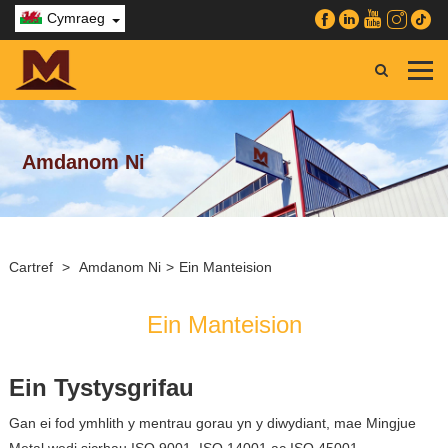
Cymraeg
Amdanom Ni
Cartref
>
Amdanom Ni
>
Ein Manteision
Ein Manteision
Ein Tystysgrifau
Gan ei fod ymhlith y mentrau gorau yn y diwydiant, mae Mingjue
Metal wedi sicrhau ISO 9001, ISO 14001 ac ISO 45001