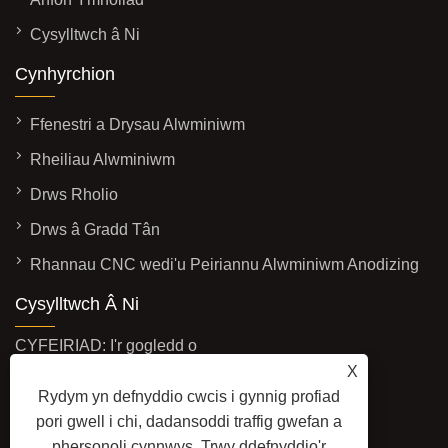
Cysylltwch â Ni
Cynhyrchion
Ffenestri a Drysau Alwminiwm
Rheiliau Alwminiwm
Drws Rholio
Drws â Gradd Tân
Rhannau CNC wedi'u Peiriannu Alwminiwm Anodizing
Cysylltwch Â Ni
CYFEIRIAD: I'r gogledd o
X
Huangshan Road, Yinglong Road,
Rydym yn defnyddio cwcis i gynnig profiad
Linqu County, Shandong Province,
pori gwell i chi, dadansoddi traffig gwefan a
China
phersonoli cynnwys. Trwy ddefnyddio'r