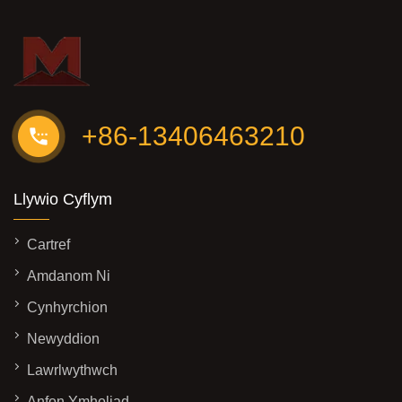
+86-13406463210
Llywio Cyflym
Cartref
Amdanom Ni
Cynhyrchion
Newyddion
Lawrlwythwch
Anfon Ymholiad