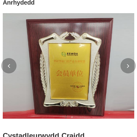
Anrhydedd
Cystadleurwydd Craidd